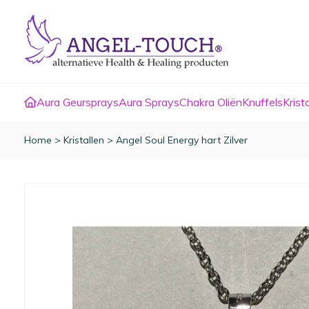
Aura Geursprays
Aura Sprays
Chakra Oliën
Knuffels
Krist
Home
>
Kristallen
>
Angel Soul Energy hart Zilver