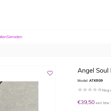
allen
Sieraden
Angel Soul 
Model:
ATKR09
Nog 
€39,50
excl. btw: