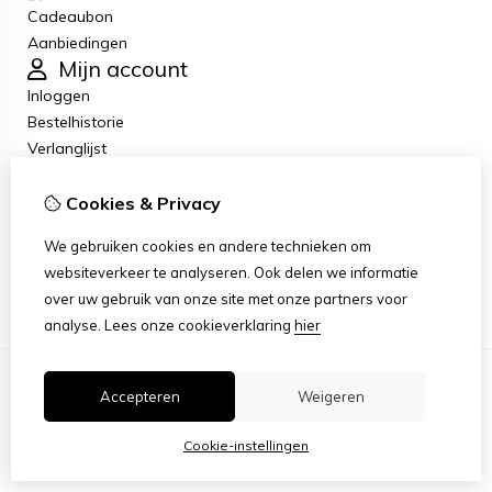
Cadeaubon
Aanbiedingen
Mijn account
Inloggen
Bestelhistorie
Verlanglijst
Nieuwsbrief
Algemene voorwaarden
Cookies & Privacy
Klantenservice
We gebruiken cookies en andere technieken om
Contact
websiteverkeer te analyseren. Ook delen we informatie
Sitemap
over uw gebruik van onze site met onze partners voor
analyse.
Lees onze cookieverklaring
hier
© Copyright 2026
|
TSB
|
Cookie-instellingen
Accepteren
Weigeren
Cookie-instellingen