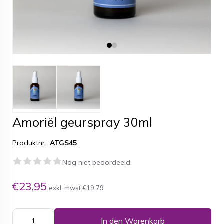
Amoriël geurspray 30ml
Produktnr.:
ATGS45
Nog niet beoordeeld
€23,95
exkl. mwst
€19,79
In den Warenkorb