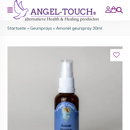
Suche
Startseite
»
Geursprays
»
Amoriël geurspray 30ml